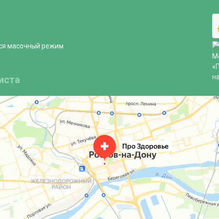
ся масочный режим
иста