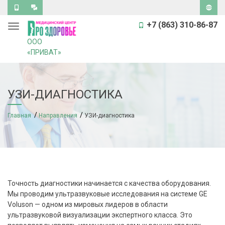
Обратный
Задать
Версия
звонок
вопрос
для
+7 (863) 310-86-87
Toggle navigation
слабов
ООО
«ПРИВАТ»
УЗИ-ДИАГНОСТИКА
Главная
Направления
УЗИ-диагностика
Точность диагностики начинается с качества оборудования.
Мы проводим ультразвуковые исследования на системе GE
Voluson — одном из мировых лидеров в области
ультразвуковой визуализации экспертного класса. Это