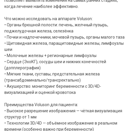
позволяет выявлять изменения на самых ранних стадиях,
когда лечение наиболее эффективно.
Что можно исследовать на аппарате Voluson:
• Органы брюшной полости: печень, желчный пузырь,
поджелудочная железа, селезёнка
• Почки и надпочечники, мочевой пузырь, органы малого таза
• Щитовидная железа, паращитовидные железы, лимфоузлы
шеи
• Молочные железы + регионарные лимфоузлы
• Сердце (ЭхоКГ), сосуды шеи и нижних конечностей
(допплерография)
• Мягкие ткани, суставы, предстательная железа
(трансабдоминально/трансректально)
• Акушерство: мониторинг беременности с 3D/4D-
визуализацией и оценкой кровотока
Преимущества Voluson для пациента:
• Высокое разрешение изображения — чёткая визуализация
структур от 1 мм
• Технологии 3D/4D — объёмное изображение в реальном
времени (особенно важно при беременности)