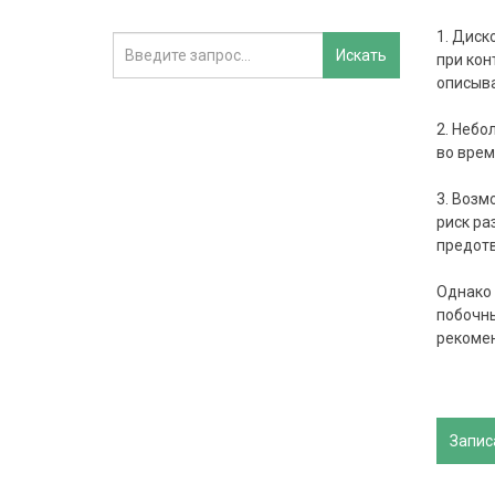
1. Диск
при кон
описыва
2. Небо
во врем
3. Возм
риск ра
предот
Однако 
побочны
рекомен
Запис