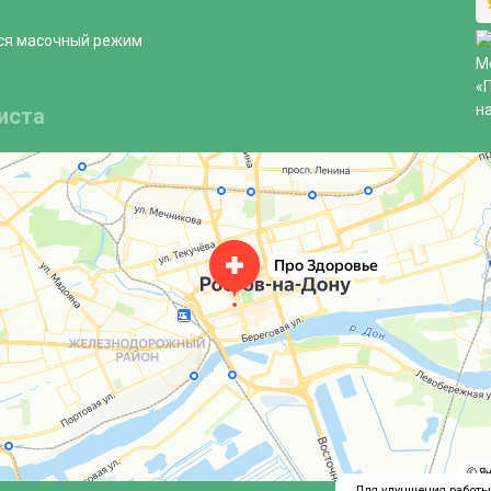
ся масочный режим
иста
Для улучшения работы