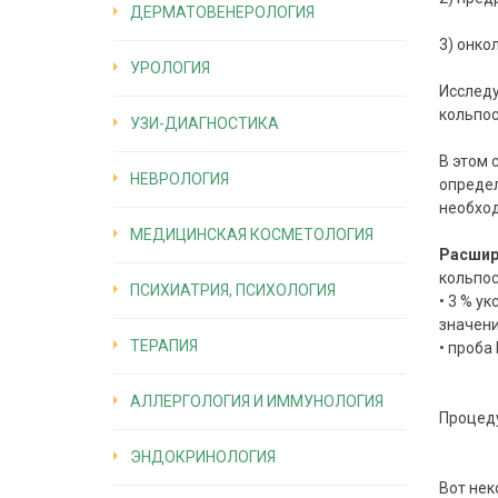
ДЕРМАТОВЕНЕРОЛОГИЯ
3) онко
УРОЛОГИЯ
Исследу
кольпос
УЗИ-ДИАГНОСТИКА
В этом 
НЕВРОЛОГИЯ
определ
необход
МЕДИЦИНСКАЯ КОСМЕТОЛОГИЯ
Расшир
кольпос
ПСИХИАТРИЯ, ПСИХОЛОГИЯ
• 3 % у
значен
ТЕРАПИЯ
• проба
АЛЛЕРГОЛОГИЯ И ИММУНОЛОГИЯ
Процеду
ЭНДОКРИНОЛОГИЯ
Вот не