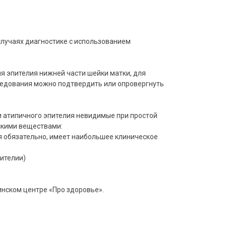
 случаях диагностике с использованием
я эпителия нижней части шейки матки, для
ледования можно подтвердить или опровергнуть
 атипичного эпителия невидимые при простой
скими веществами:
ся обязательно, имеет наибольшее клиническое
пителии)
нском центре «Про здоровье».