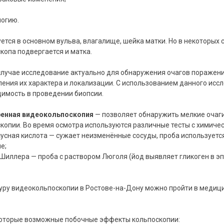
логию.
ется в основном вульва, влагалище, шейка матки. Но в некоторых
копа подвергается и матка.
случае исследование актуально для обнаружения очагов поражени
ения их характера и локализации. С использованием данного исс
имость в проведении биопсии.
енная видеокольпоскопия
— позволяет обнаружить мелкие очаги
копии. Во время осмотра используются различные тесты с химиче
ксусная кислота — сужает неизменённые сосуды, проба использует
ие;
 Шиллера — проба с раствором Люголя (йод выявляет гликоген в э
ру видеокольпоскопии в Ростове-на-Дону можно пройти в медици
которые возможные побочные эффекты кольпоскопии: