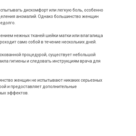
испытывать дискомфорт или легкую боль, особенно
ыделения аномалий. Однако большинство женщин
едолго.
дением нежных тканей шейки матки или влагалища
роходит само собой в течение нескольких дней.
рискованной процедурой, существует небольшой
ила гигиены и следовать инструкциям врача для
шинство женщин не испытывают никаких серьезных
рой и предоставляет дополнительные
ных эффектов.