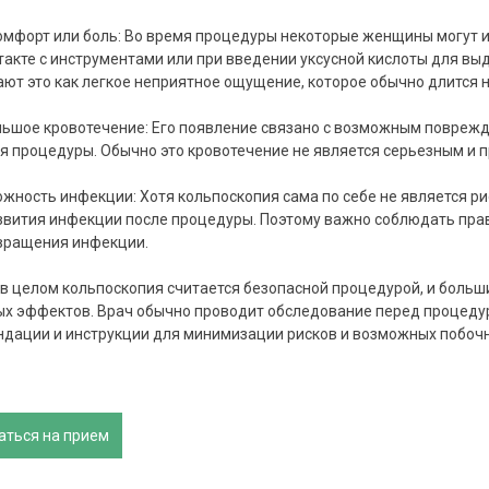
омфорт или боль: Во время процедуры некоторые женщины могут 
такте с инструментами или при введении уксусной кислоты для в
ют это как легкое неприятное ощущение, которое обычно длится н
льшое кровотечение: Его появление связано с возможным повреж
я процедуры. Обычно это кровотечение не является серьезным и п
ожность инфекции: Хотя кольпоскопия сама по себе не является 
звития инфекции после процедуры. Поэтому важно соблюдать прав
вращения инфекции.
в целом кольпоскопия считается безопасной процедурой, и боль
х эффектов. Врач обычно проводит обследование перед процеду
дации и инструкции для минимизации рисков и возможных побоч
аться на прием