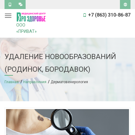
Обратный
Задать
Версия
звонок
вопрос
для
+7 (863) 310-86-87
Toggle navigation
слабов
ООО
«ПРИВАТ»
УДАЛЕНИЕ НОВООБРАЗОВАНИЙ
(РОДИНОК, БОРОДАВОК)
Главная
Направления
Дерматовенерология